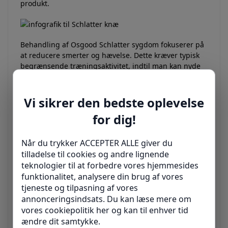
produkt.
Behandling af Osgood Schlatter sygdom fokuserer på
at reducere smerter og hævelse. Dette kræver typisk
begrænsende træningsaktivitet, indtil man kan nyde
aktivitet uden ubehag eller betydelig smerte bagefter.
I nogle tilfælde kræves hvile fra aktivitet i flere
måneder efterfulgt af et styrketræningsprogram.
Din læge kan anbefale yderligere
behandlingsmetoder. Det kunne f.eks. være:
Strækøvelser. Strækninger foran og bag på låret
(quadriceps og hamstrings muskler) kan hjælpe
med at lindre smerter og forhindre sygdommen i
at vende tilbage.
Ikke-steroid antiinflammatorisk medicin.
Lægemidler som ibuprofen og naproxen reducerer
smerter og hævelse.