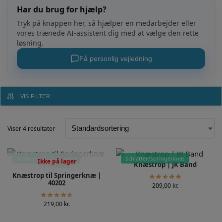
nedenfor.
Har du brug for hjælp?
Tryk på knappen her, så hjælper en medarbejder eller
vores trænede AI-assistent dig med at vælge den rette
løsning.
Få personlig vejledning
VIS FILTER
Viser 4 resultater
Schlatter/Springerknæ
Schlatter/Springerknæ
Ikke på lager
Knæstrop | JK Band
Knæstrop til Springerknæ |
40202
209,00
kr.
219,00
kr.