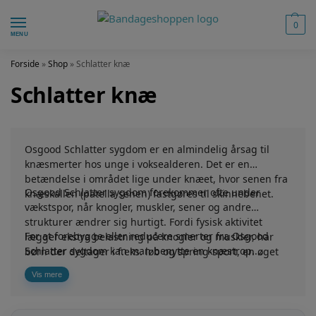
0
MENU
Forside
»
Shop
»
Schlatter knæ
Schlatter knæ
Osgood Schlatter sygdom er en almindelig årsag til
knæsmerter hos unge i voksealderen. Det er en
betændelse i området lige under knæet, hvor senen fra
Osgood Schlatter sygdom forekommer ofte under
knæskallen (patella senen) fastgøres til skinnebenet.
vækstspor, når knogler, muskler, sener og andre
strukturer ændrer sig hurtigt. Fordi fysisk aktivitet
For at forebygge eller reducere smerter fra Osgood
lægger ekstra belastning på knogler og muskler, har
Schlatter sygdom kan man benytte en knæstrop.
børn der deltager i f.eks. løb og spring-sport, en øget
Knæstoppen lægger pres på patellasenen hvorved
risiko for denne tilstand. Men kan mindre aktive unge
Vis mere
knæskallen holdes bedre på plads. Det reducerer
også opleve dette problem.
smerter. Andre knæbandage med stykke omkring
patella kan også være smertelindrende. Se vores udvalg