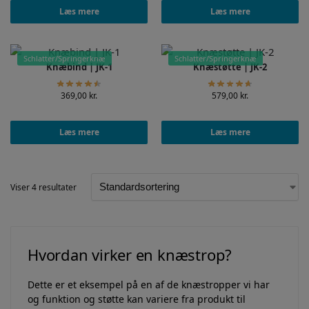
Læs mere
Læs mere
Schlatter/Springerknæ
Schlatter/Springerknæ
Knæbind | JK-1
Knæstøtte | JK-2
369,00
kr.
579,00
kr.
Læs mere
Læs mere
Viser 4 resultater
Hvordan virker en knæstrop?
Dette er et eksempel på en af de knæstropper vi har
og funktion og støtte kan variere fra produkt til