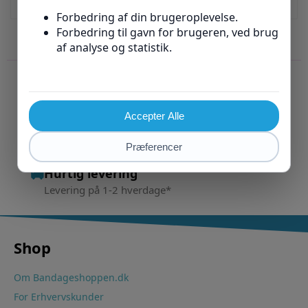
✓
Kvalitetsprodukter
Fra anerkendte producenter
5-stjernet kundeservice
☎
Hjælp på chat, telefon og mail
Gratis ombytning
↔
30 dages gratis* ombytning
🚚
Hurtig levering
Levering på 1-2 hverdage*
Shop
Om Bandageshoppen.dk
For Erhvervskunder