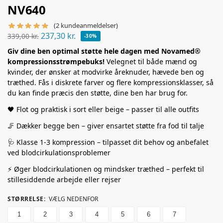
NV640
(
2
kundeanmeldelser)
237,30
kr.
339,00
kr.
-30%
Giv dine ben optimal støtte hele dagen med Novamed®
kompressionsstrømpebuks!
Velegnet til både mænd og
kvinder, der ønsker at modvirke åreknuder, hævede ben og
træthed. Fås i diskrete farver og flere kompressionsklasser, så
du kan finde præcis den støtte, dine ben har brug for.
🖤 Flot og praktisk i sort eller beige – passer til alle outfits
🦵 Dækker begge ben – giver ensartet støtte fra fod til talje
🩺 Klasse 1-3 kompression – tilpasset dit behov og anbefalet
ved blodcirkulationsproblemer
⚡ Øger blodcirkulationen og mindsker træthed – perfekt til
stillesiddende arbejde eller rejser
STØRRELSE
:
VÆLG NEDENFOR
1
2
3
4
5
6
7