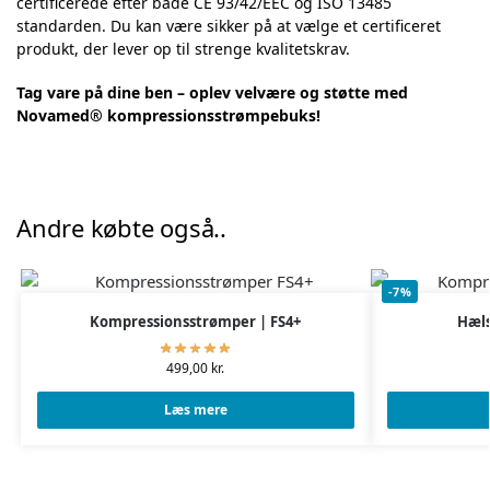
certificerede efter både CE 93/42/EEC og ISO 13485
standarden. Du kan være sikker på at vælge et certificeret
produkt, der lever op til strenge kvalitetskrav.
Tag vare på dine ben – oplev velvære og støtte med
Novamed® kompressionsstrømpebuks!
Andre købte også..
-7%
Kompressionsstrømper | FS4+
Hæls
499,00
kr.
Læs mere