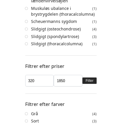
lændehvirvelsøjlen
Muskuløs ubalance i
(1)
brystrygdelen (thoracalcolumna)
Scheuermanns sygdom
(1)
Slidgigt (osteochondrose)
(4)
Slidgigt (spondylartrose)
(3)
Slidgigt (thoracalcolumna)
(1)
Filtrer efter priser
Filter
Filtrer efter farver
Grå
(4)
Sort
(3)