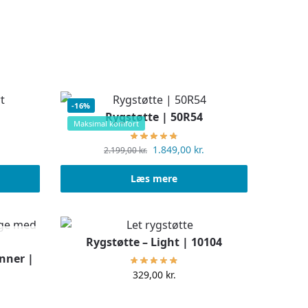
-16%
5
Rygstøtte | 50R54
Maksimal komfort
1.849,00
kr.
2.199,00
kr.
Læs mere
Rygstøtte – Light | 10104
nner |
329,00
kr.