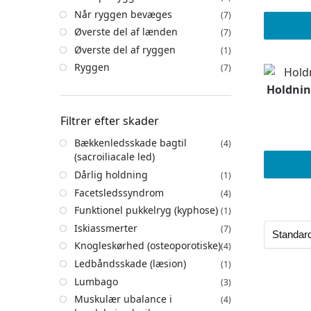
Når ryggen bevæges
(7)
Øverste del af lænden
(7)
Øverste del af ryggen
(1)
Ryggen
(7)
Holdnin
Filtrer efter skader
Bækkenledsskade bagtil
(4)
(sacroiliacale led)
Dårlig holdning
(1)
Facetsledssyndrom
(4)
Funktionel pukkelryg (kyphose)
(1)
Iskiassmerter
(7)
Knogleskørhed (osteoporotiske)
(4)
Ledbåndsskade (læsion)
(1)
Lumbago
(3)
Muskulær ubalance i
(4)