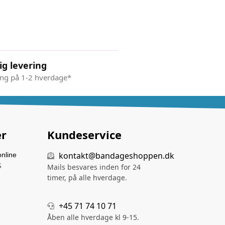
ig levering
ing på 1-2 hverdage*
er
Kundeservice
kontakt@bandageshoppen.dk
nline
S
Mails besvares inden for 24
timer, på alle hverdage.
+45 71 74 10 71
Åben alle hverdage kl 9-15.