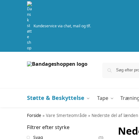
Kundeservice via chat, mail og tlf.
Støtte & Beskyttelse
Tape
Trænin
Forside
»
Vare Smerteområde
»
Nederste del af lænden
Filtrer efter styrke
Nede
Svag
(1)