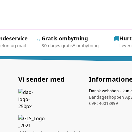
undeservice
Gratis ombytning
🚚
Hurt
↔
lefon og mail
30 dages gratis* ombytning
Lever
Vi sender med
Information
Dansk webshop - kun o
Bandageshoppen Ap
CVR: 40018999