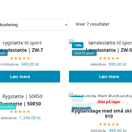
Viser 7 resultater
-18%
ændestøtte | ZW-7
Lændestøtte | ZW-
port
God til sport
949,00
kr.
699,00
kr.
1.199,00
kr.
849,00
kr.
Læs mere
Læs mere
-17%
Ikke på lager
Rygstøtte | 50R50
 komfort
Populær
Rygbandage med små ski
919
1.349,00
kr.
1.699,00
kr.
499,00
kr.
599,00
kr.