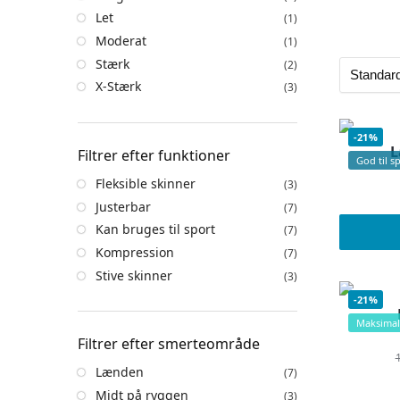
Let
(1)
Moderat
(1)
Stærk
(2)
X-Stærk
(3)
-21%
L
Filtrer efter funktioner
God til s
Fleksible skinner
(3)
Justerbar
(7)
Kan bruges til sport
(7)
Kompression
(7)
Stive skinner
(3)
-21%
Maksimal
Filtrer efter smerteområde
Lænden
(7)
Midt på ryggen
(3)