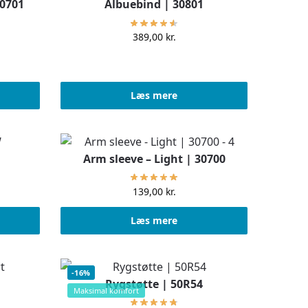
30701
Albuebind | 30801
389,00
kr.
Læs mere
Arm sleeve – Light | 30700
139,00
kr.
Læs mere
-16%
5
Rygstøtte | 50R54
Maksimal komfort