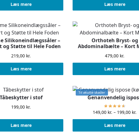
Læs mere
Læs mere
 Silikoneindlægssåler –
Orthoteh Bryst- og
 og Støtte til Hele Foden
Abdominalbælte – Kort 
219,00
kr.
479,00
kr.
Læs mere
Læs mere
Til akutte skader
Tåbeskytter i stof
Genanvendelig ispo
199,00
kr.
149,00
kr.
–
199,00
kr.
Læs mere
Læs mere