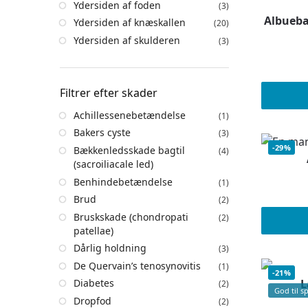
Ydersiden af foden
(3)
Albueb
Ydersiden af knæskallen
(20)
Ydersiden af skulderen
(3)
Filtrer efter skader
Achillessenebetændelse
(1)
Bakers cyste
(3)
-29%
Bækkenledsskade bagtil
(4)
(sacroiliacale led)
Benhindebetændelse
(1)
Brud
(2)
Bruskskade (chondropati
(2)
patellae)
Dårlig holdning
(3)
De Quervain’s tenosynovitis
(1)
-21%
L
Diabetes
(2)
God til s
Dropfod
(2)