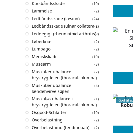
Korsbåndsskade
(10)
Lammelse
(2)
Ledbåndsskade (læsion)
(24)
Ledbåndsskade (ulnar collateral)
(2)
Leddegigt (rheumatoid arthritis)
(9)
Løberknæ
(2)
S
Lumbago
(2)
Meniskskade
(10)
Musearm
(3)
Muskulær ubalance i
(2)
brystrygdelen (thoracalcolumna)
Muskulær ubalance i
(4)
lændehvirvelsøjlen
Muskuløs ubalance i
(1)
God til s
Robus
brystrygdelen (thoracalcolumna)
Osgood-Schlatter
(10)
Overbelastning
(2)
Overbelastning (tendinopati)
(2)