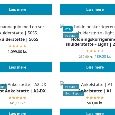
Læs mere
Læs mere
-21%
Populær
kulderstøtte | 5055
Holdningskorrigeren
skulderstøtte – Light | 
1.099,00
kr.
189,00
kr.
239,00
kr.
Læs mere
Læs mere
port
Populær
t Ankelstøtte | A2-DX
Ankelstøtte | A1
God til sport
749,00
kr.
549,00
kr.
Læs mere
Læs mere