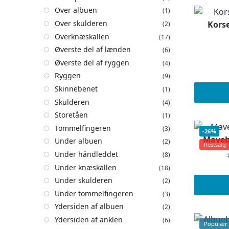
Over albuen
(1)
Over skulderen
Korse
(2)
Overknæskallen
(17)
Øverste del af lænden
(6)
Øverste del af ryggen
(4)
Ryggen
(9)
Skinnebenet
(1)
Skulderen
(4)
Storetåen
(1)
Tommelfingeren
(3)
-26%
Mavebæ
Under albuen
(2)
Restsalg
Under håndleddet
(8)
Under knæskallen
(18)
Under skulderen
(2)
Under tommelfingeren
(3)
Ydersiden af albuen
(2)
Ydersiden af anklen
(6)
Populær