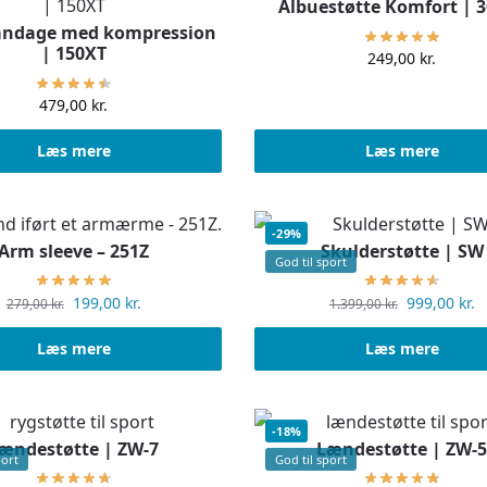
Albuestøtte Komfort | 
andage med kompression
| 150XT
249,00
kr.
479,00
kr.
Læs mere
Læs mere
-29%
Arm sleeve – 251Z
Skulderstøtte | SW
God til sport
199,00
kr.
999,00
kr.
279,00
kr.
1.399,00
kr.
Læs mere
Læs mere
-18%
ændestøtte | ZW-7
Lændestøtte | ZW-
port
God til sport