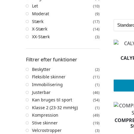
Let
(10)
Moderat
(9)
Stærk
(17)
X-Stærk
(14)
XX-Stærk
(3)
CALY
Filtrer efter funktioner
Beskytter
(2)
Fleksible skinner
(11)
Immobilisering
(1)
Justerbar
(46)
Kan bruges til sport
(54)
Klasse 2 (23-32 mmHg)
(1)
Kompression
(49)
COMPRES
Stive skinner
(19)
S
Velcrostropper
(3)