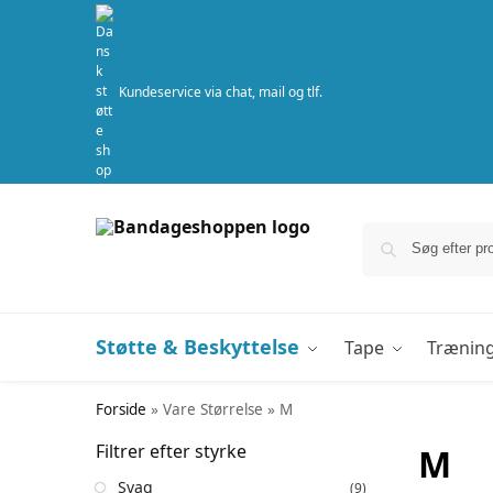
Kundeservice via chat, mail og tlf.
Støtte & Beskyttelse
Tape
Trænin
Forside
»
Vare Størrelse
»
M
Filtrer efter styrke
M
Svag
(9)