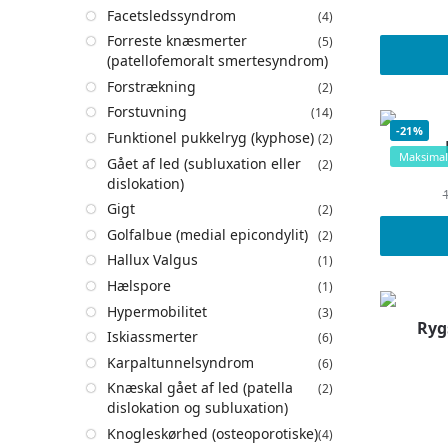
Facetsledssyndrom
(4)
Forreste knæsmerter
(5)
(patellofemoralt smertesyndrom)
Forstrækning
(2)
Forstuvning
(14)
-21%
Funktionel pukkelryg (kyphose)
(2)
Maksimal
Gået af led (subluxation eller
(2)
dislokation)
Gigt
(2)
Golfalbue (medial epicondylit)
(2)
Hallux Valgus
(1)
Hælspore
(1)
Hypermobilitet
(3)
Ryg
Iskiassmerter
(6)
Karpaltunnelsyndrom
(6)
Knæskal gået af led (patella
(2)
dislokation og subluxation)
Knogleskørhed (osteoporotiske)
(4)