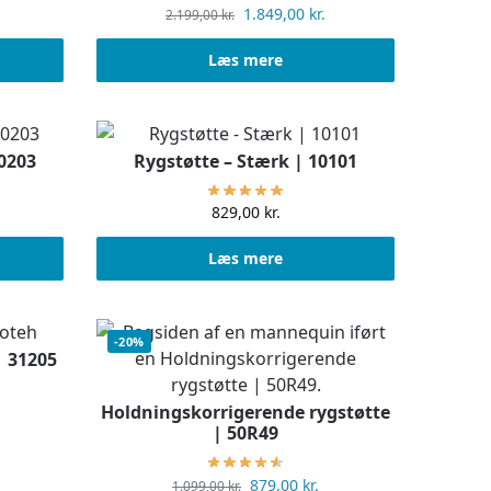
1.849,00
kr.
2.199,00
kr.
Læs mere
10203
Rygstøtte – Stærk | 10101
829,00
kr.
Læs mere
-20%
| 31205
Holdningskorrigerende rygstøtte
| 50R49
879,00
kr.
1.099,00
kr.