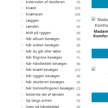
Indersiden af skulderen
(2)
Knæet
(22)
Knæhasen
(20)
Læggen
(1)
Lænden
(6)
Madame
Midt på ryggen
(6)
Komfort
Når albuen bevæges
(2)
Når anklen bevæges
(8)
Når du går eller løber
(5)
Når fingrene bevæges
(1)
Når håndleddet bevæges
(8)
Når knæet bevæges
(21)
Når ryggen bevæges
(8)
Når skulderen bevæges
(3)
Når tommelfingeren bevæges
(2)
Nederste del af lænden
(6)
Op langs armen
(5)
Oven på håndleddet
(8)