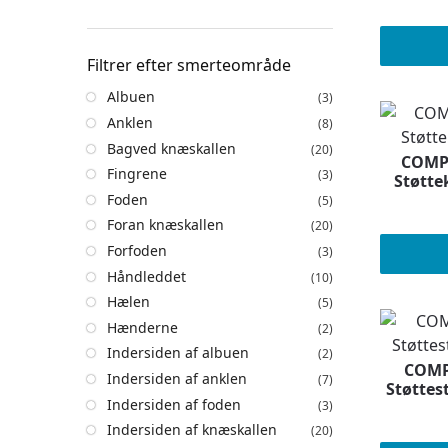
Filtrer efter smerteområde
Albuen
(3)
Anklen
(8)
Bagved knæskallen
(20)
COMPR
Fingrene
(3)
Støtte
Foden
(5)
Foran knæskallen
(20)
Forfoden
(3)
Håndleddet
(10)
Hælen
(5)
Hænderne
(2)
Indersiden af albuen
(2)
COMP
Indersiden af anklen
(7)
Støtte
Indersiden af foden
(3)
Indersiden af knæskallen
(20)