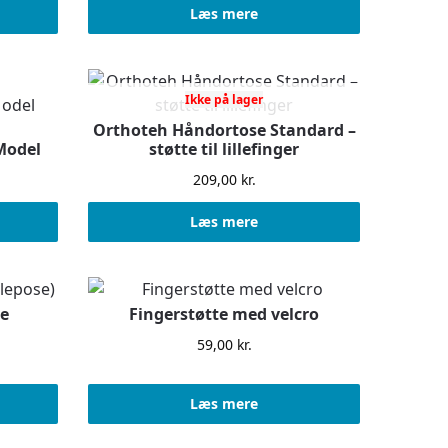
Læs mere
Ikke på lager
Orthoteh Håndortose Standard –
Model
støtte til lillefinger
209,00
kr.
Læs mere
se
Fingerstøtte med velcro
59,00
kr.
Læs mere