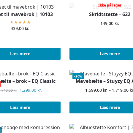
Ikke på lager
t til mavebrok | 10103
Skridtstøtte – 622
149,00
kr.
439,00
kr.
Læs mere
Læs mere
-20%
lte – brok – EQ Classic
Mavebælte – Stuyzy EQ
1.299,00
kr.
1.599,00
kr.
–
1.719,00
kr
1.749,00
kr.
Læs mere
Læs mere