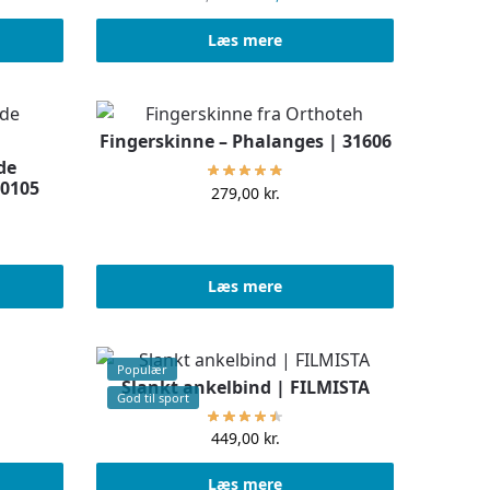
Læs mere
Fingerskinne – Phalanges | 31606
de
20105
279,00
kr.
Læs mere
Populær
Slankt ankelbind | FILMISTA
God til sport
449,00
kr.
Læs mere